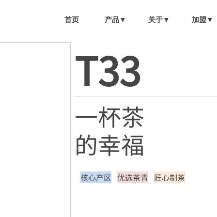
首页
产品▼
关于▼
加盟▼
T33
一杯茶
的幸福
核心产区
优选茶青
匠心制茶