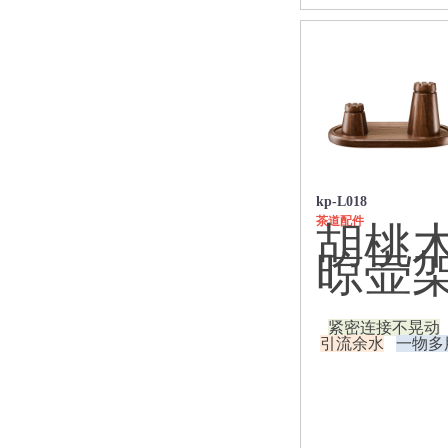
玻璃公道杯
玻璃冷水壶
玻璃泡茶壶
礼品套装
诗悦手作茶器
轻奢酒器
焖泡壶、保温杯
白茶保温焖泡壶
kp-L018
茶水分离随手杯
茶道配件
胡桃
旋薄陶瓷内胆
食品接触不锈钢
晾壶
电陶炉
现代风电陶炉
古风电陶炉
紧密连接不晃动
引流余水
一物多
带加水电陶炉
陶瓷茶具
功夫茶具
旅行茶具
泡茶杯、马克杯