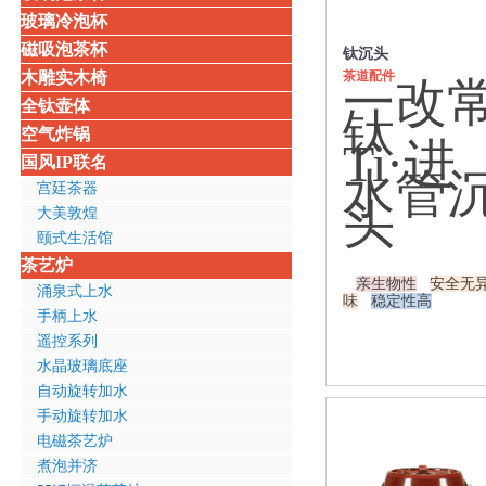
玻璃冷泡杯
磁吸泡茶杯
钛沉头
木雕实木椅
茶道配件
一改
全钛壶体
钛
空气炸锅
Ti·进
国风IP联名
水管
宫廷茶器
头
大美敦煌
颐式生活馆
茶艺炉
亲生物性
安全无
涌泉式上水
味
稳定性高
手柄上水
遥控系列
水晶玻璃底座
自动旋转加水
手动旋转加水
电磁茶艺炉
煮泡并济