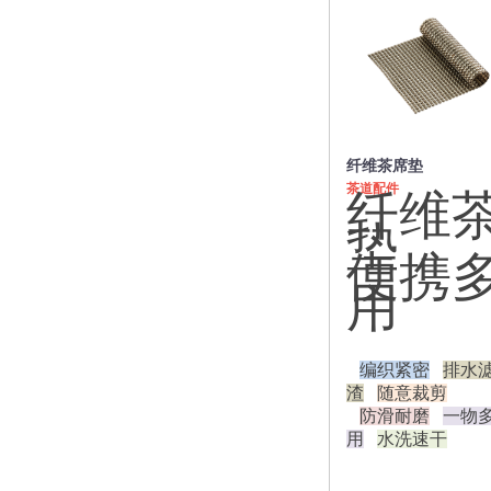
双层防烫
保温功能
旅行便携
炫彩水晶电水壶
智能恒温电水壶
STRIX温控器
即热式开水机
纤维茶席垫
恒温调奶器
茶道配件
纤维
养生壶
垫
迷你一人食
便携
多功能养生壶
玻璃茶具
用
一键滤茶飘逸杯
不锈钢内胆
小青柑泡茶壶
编织紧密
排水
玻璃内胆个人杯
渣
随意裁剪
绿茶专用月牙杯
防滑耐磨
一物
茶水分离随手杯
用
水洗速干
玻璃饮水杯
玻璃内胆飘逸杯