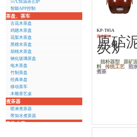
55℃恒温茶艺炉
智能APP控制
茶盘、茶车
古花木茶盘
鸡翅木茶盘
KP-T05A
原矿
茶道配件
花梨木茶盘
炭炉
黑檀木茶盘
胡桃木茶盘
钢化玻璃茶盘
拙朴器型
原矿
电木茶盘
料
传统工艺
煎
煮茶
竹制茶盘
经典单盘
移动茶车
木雕茶艺桌
煮茶器
喷淋煮茶器
带加水煮茶器
电热水壶
全钢壶体