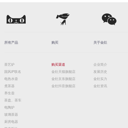
玻璃公道杯
玻璃冷水壶
玻璃泡茶壶
礼品套装
诗悦手作茶器
轻奢酒器
焖泡壶、保温杯
白茶保温焖泡壶
茶水分离随手杯
旋薄陶瓷内胆
食品接触不锈钢
电陶炉
现代风电陶炉
古风电陶炉
带加水电陶炉
陶瓷茶具
功夫茶具
旅行茶具
泡茶杯、马克杯