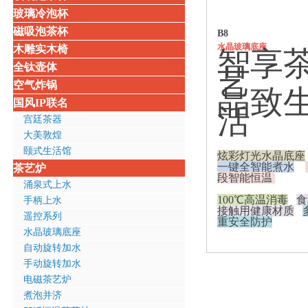
玻璃冷泡杯
磁吸泡茶杯
B8
水晶玻璃底座
木雕实木椅
智享
全钛壶体
艺
空气炸锅
晶致
国风IP联名
活
宫廷茶器
大美敦煌
颐式生活馆
炫彩灯光水晶底座
一键全智能煮水
茶艺炉
段智能恒温
涌泉式上水
100℃高温消毒
食
手柄上水
接触用健康材质
遥控系列
重安全防护
水晶玻璃底座
自动旋转加水
手动旋转加水
电磁茶艺炉
煮泡并济