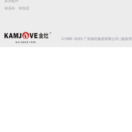
皇家珍品
茶道配件
自动加水器
茶道六君子
茶叶罐
木雕炉座
茶道配件
年年有余银杯
厨房电器
电炖锅
隔水炖盅
全自动中药煲
小型紫外线消毒柜
家用电磁炉
商用电磁炉
电火锅
破壁机
海凤凰茶叶
凤凰单丛茶