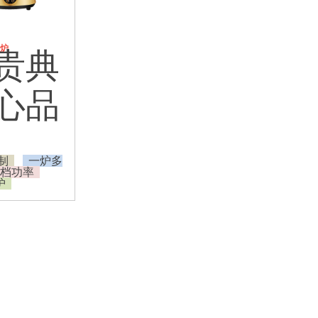
炉
贵典
心品
制
一炉多
档功率
护