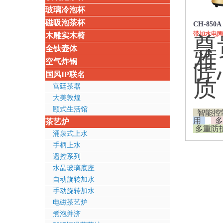
玻璃冷泡杯
磁吸泡茶杯
CH-850A
带加水电陶
木雕实木椅
尊
全钛壶体
雅
空气炸锅
匠
国风IP联名
质
宫廷茶器
大美敦煌
颐式生活馆
智能控
用
多
茶艺炉
多重防
涌泉式上水
手柄上水
遥控系列
水晶玻璃底座
自动旋转加水
手动旋转加水
电磁茶艺炉
煮泡并济