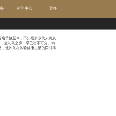
务
新闻中心
更多
转启承接至今，不知经多少代人息息
体，壶与茶之缘，早已密不可分。精
受，使饮茶在体验健康生活的同时得