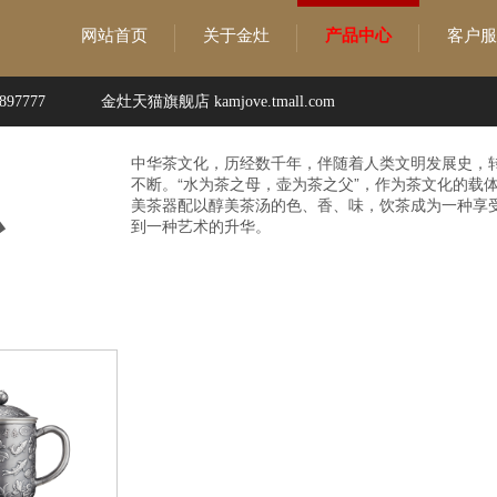
网站首页
关于金灶
产品中心
客户服
97777
金灶天猫旗舰店 kamjove.tmall.com
中华茶文化，历经数千年，伴随着人类文明发展史，
不断。“水为茶之母，壶为茶之父”，作为茶文化的载
心
美茶器配以醇美茶汤的色、香、味，饮茶成为一种享
到一种艺术的升华。